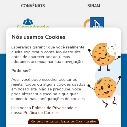
CONVÊNIOS
SINAM
Nós usamos Cookies
INESS
CONSÓRCIO ABM
Esperamos garantir que você realmente
queira explorar o conteúdo deste site
antes de aparecer por aqui, mas
adoramos acompanhar sua navegação...
Pode ser?
Aqui, você pode escolher aceitar ou
Rua Baependi, 162
rejeitar todos ou alguns cookies usados
Ondina, Salvador - Bahia
em nosso site. Não se preocupe, você
CEP: 40170-070
pode alterar sua escolha a qualquer
Tel.:
... ver telefone
momento nas configurações de cookies.
Endereço da Sede Social:
Leia nossa
Política de Privacidade
e
Av. Dom Eugênio Sales, s/n
nossa
Política de Cookies
.
Boca do Rio, Salvador - BA
CEP: 41706-670
ABM Sede Social
Consentimentos certificados por Click Interativo
confia na
Click Interativo
para proteger
Tel.:
... ver telefone
sua privacidade e preferências nesse site.