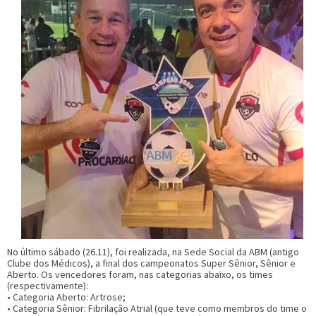
No último sábado (26.11), foi realizada, na Sede Social da ABM (antigo
Clube dos Médicos), a final dos campeonatos Super Sênior, Sênior e
Aberto. Os vencedores foram, nas categorias abaixo, os times
(respectivamente):
• Categoria Aberto: Artrose;
• Categoria Sênior: Fibrilação Atrial (que teve como membros do time o