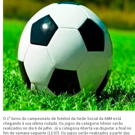
O 1º turno do campeonato de futebol da Sede Social da ABM está
chegando à sua ultima rodada. Os jogos da categoria Sênior serão
realizados no dia 6 de julho. Já a categoria Aberta vai disputar a final no
fim de semana seguinte (13.07). Os jogos serão realizados a partir das