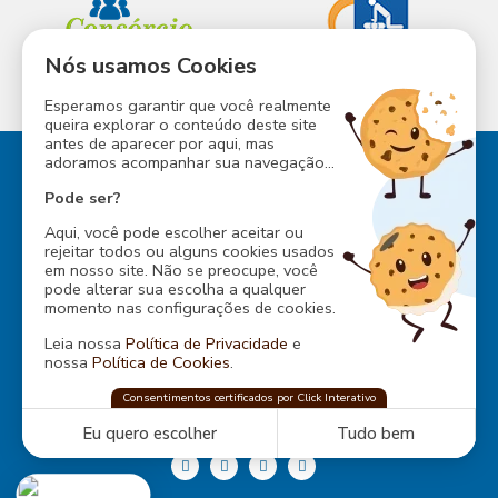
Nós usamos Cookies
INESS
CONSÓRCIO ABM
Esperamos garantir que você realmente
queira explorar o conteúdo deste site
antes de aparecer por aqui, mas
adoramos acompanhar sua navegação...
Pode ser?
Aqui, você pode escolher aceitar ou
Rua Baependi, 162
rejeitar todos ou alguns cookies usados
Ondina, Salvador - Bahia
em nosso site. Não se preocupe, você
CEP: 40170-070
pode alterar sua escolha a qualquer
Tel.:
... ver telefone
momento nas configurações de cookies.
Endereço da Sede Social:
Leia nossa
Política de Privacidade
e
Av. Dom Eugênio Sales, s/n
nossa
Política de Cookies
.
Boca do Rio, Salvador - BA
CEP: 41706-670
ABM Sede Social
Consentimentos certificados por Click Interativo
confia na
Click Interativo
para proteger
Tel.:
... ver telefone
sua privacidade e preferências nesse site.
Eu quero escolher
Tudo bem