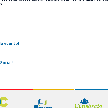
s.
do evento!
Social!