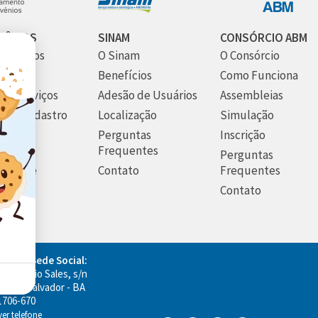
VÊNIOS
SINAM
CONSÓRCIO ABM
m Somos
O Sinam
O Consórcio
utura
Benefícios
Como Funciona
os Serviços
Adesão de Usuários
Assembleias
 seu Cadastro
Localização
Simulação
ato
Perguntas
Inscrição
Frequentes
ticas de
Perguntas
acidade
Contato
Frequentes
Contato
ço da Sede Social:
m Eugênio Sales, s/n
o Rio, Salvador - BA
1706-670
 ver telefone