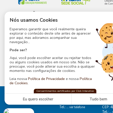
EDUCAÇÃO
SEDE SOCIAL
CON
PERMANENTE
Nós usamos Cookies
A Sede
Que
Educação
Estrutura
Estr
Esperamos garantir que você realmente queira
Permanente
explorar o conteúdo deste site antes de aparecer
Atividades
Noss
Nossos Espaços
por aqui, mas adoramos acompanhar sua
Agenda
Faça
navegação...
Nossos Serviços
Notícias
Cont
Pode ser?
Eventos
Contato
Poli
Aqui, você pode escolher aceitar ou rejeitar todos
Contato
Priv
ou alguns cookies usados em nosso site. Não se
preocupe, você pode alterar sua escolha a qualquer
momento nas configurações de cookies.
Leia nossa
Política de Privacidade
e nossa
Política
de Cookies
.
ABM Sede Social
Consentimentos certificados por Click Interativo
confia na
Click Interativo
para proteger sua
Rua Baependi, 162
Endere
privacidade e preferências nesse site.
Ondina, Salvador - Bahia
Av. Do
Eu quero escolher
Tudo bem
CEP: 40170-070
Boca d
Tel.:
CEP: 4
... ver telefone
Tel.:
...