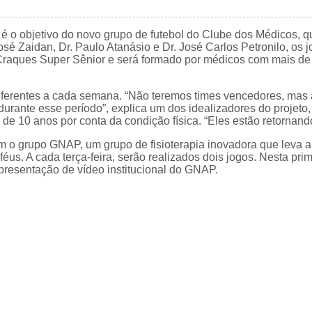
é o objetivo do novo grupo de futebol do Clube dos Médicos, que
é Zaidan, Dr. Paulo Atanásio e Dr. José Carlos Petronilo, os jog
– Craques Super Sênior e será formado por médicos com mais de
diferentes a cada semana. “Não teremos times vencedores, mas 
urante esse período”, explica um dos idealizadores do projeto
 de 10 anos por conta da condição física. “Eles estão retornand
 o grupo GNAP, um grupo de fisioterapia inovadora que leva a f
féus. A cada terça-feira, serão realizados dois jogos. Nesta pri
 apresentação de vídeo institucional do GNAP.