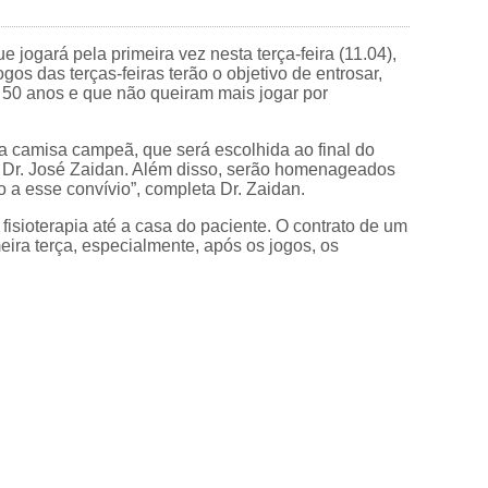
 jogará pela primeira vez nesta terça-feira (11.04),
os das terças-feiras terão o objetivo de entrosar,
 50 anos e que não queiram mais jogar por
a camisa campeã, que será escolhida ao final do
, Dr. José Zaidan. Além disso, serão homenageados
o a esse convívio”, completa Dr. Zaidan.
isioterapia até a casa do paciente. O contrato de um
meira terça, especialmente, após os jogos, os