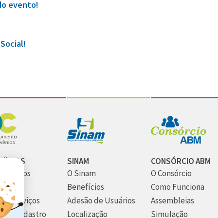
do evento!
Social!
VÊNIOS
SINAM
CONSÓRCIO ABM
m Somos
O Sinam
O Consórcio
utura
Benefícios
Como Funciona
os Serviços
Adesão de Usuários
Assembleias
 seu Cadastro
Localização
Simulação