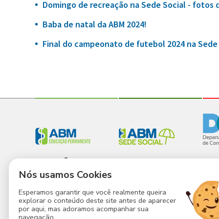
Domingo de recreação na Sede Social - fotos 
Baba de natal da ABM 2024!
Final do campeonato de futebol 2024 na Sede 
EDUCAÇÃO
SEDE SOCIAL
CON
PERMANENTE
Nós usamos Cookies
A Sede
Que
Educação
Estrutura
Estr
Esperamos garantir que você realmente queira
Permanente
explorar o conteúdo deste site antes de aparecer
Atividades
Noss
Nossos Espaços
por aqui, mas adoramos acompanhar sua
Agenda
Faça
navegação...