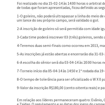
Foi realizado no dia 15-02-14 às 14:00 horas o arbitra
de todas que foram apresentadas, ficou definido as seg
1-O goleiro, não poderá ultrapassar a linha do meio de
um lance do seu próprio campo, será validado o gol.
2-A inscrição de goleiro só será permitida com idade igu
3-Cada time poderá inscrever 03 (três) goleiros, sendo a
4-Teremos duas semi-finais como ocorreu em 2013, mas
5-As inscrições já estão abertas e encerrarão dia 31-03-
6-A escolha do sênior será dia 03-04-14 às 20:00 horas 
7-Torneio início dia 05-04-14 às 14:50 e 1ª rodada dia 19
8-O tempo de tolerância para ser oficializado o W X 0 p
9-Valor da inscrição R$180,00 (cento oitenta reais) e p
Em relação aos líderes permaneceram quatro: Evânio, Gi
e Zaidan. O regulamento e as datas dos jogos do campe