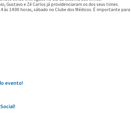
nio, Gustavo e Zé Carlos já providenciaram os dos seus times.
4-14 às 14:00 horas, sábado no Clube dos Médicos. É importante par
do evento!
Social!