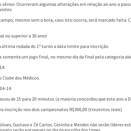
l do sênior. Ocorreram algumas alterações em relação ao ano a pas
uintes:
 campo, mesmo sem a bola, caso isto ocorra, será marcado falta. 
al ou superior a 30 anos
 última rodada do 1º turno a data limite para inscrição.
 somente um jogo final, no mesmo dia da final pela categoria abe
14.
no Clube dos Médicos.
-04-14.
assou de 15 para 20 minutos (a maioria concordou que este ano a Dir
ara inscrição nos dois campeonatos R$300,00 (trezentos reais)
lvan, Gustavo e Zé Carlos. Cesinha e Mendes não serão líderes est
onato serão entregues no dia da escolha dos times.