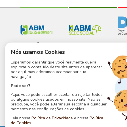
EDUCAÇÃO
SEDE SOCIAL
CON
PERMANENTE
Nós usamos Cookies
A Sede
Que
Educação
Estrutura
Estr
Esperamos garantir que você realmente queira
Permanente
explorar o conteúdo deste site antes de aparecer
Atividades
Noss
Nossos Espaços
por aqui, mas adoramos acompanhar sua
Agenda
Faça
navegação...
Nossos Serviços
Notícias
Cont
Pode ser?
Eventos
Contato
Poli
Aqui, você pode escolher aceitar ou rejeitar todos
Contato
Priv
ou alguns cookies usados em nosso site. Não se
preocupe, você pode alterar sua escolha a qualquer
momento nas configurações de cookies.
Leia nossa
Política de Privacidade
e nossa
Política
de Cookies
.