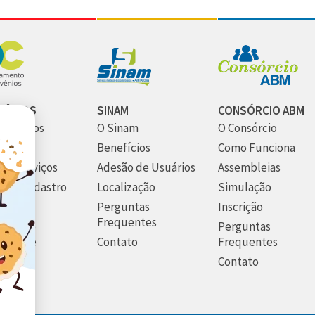
VÊNIOS
SINAM
CONSÓRCIO ABM
m Somos
O Sinam
O Consórcio
utura
Benefícios
Como Funciona
os Serviços
Adesão de Usuários
Assembleias
 seu Cadastro
Localização
Simulação
ato
Perguntas
Inscrição
Frequentes
ticas de
Perguntas
acidade
Contato
Frequentes
Contato