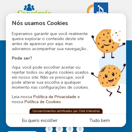
Nós usamos Cookies
INESS
CONSÓRCIO ABM
Esperamos garantir que você realmente
queira explorar o conteúdo deste site
antes de aparecer por aqui, mas
adoramos acompanhar sua navegação...
Pode ser?
Aqui, você pode escolher aceitar ou
Rua Baependi, 162
rejeitar todos ou alguns cookies usados
Ondina, Salvador - Bahia
em nosso site. Não se preocupe, você
CEP: 40170-070
pode alterar sua escolha a qualquer
Tel.:
... ver telefone
momento nas configurações de cookies.
Endereço da Sede Social:
Leia nossa
Política de Privacidade
e
Av. Dom Eugênio Sales, s/n
nossa
Política de Cookies
.
Boca do Rio, Salvador - BA
CEP: 41706-670
ABM Sede Social
Consentimentos certificados por Click Interativo
confia na
Click Interativo
para proteger
Tel.:
... ver telefone
sua privacidade e preferências nesse site.
Eu quero escolher
Tudo bem