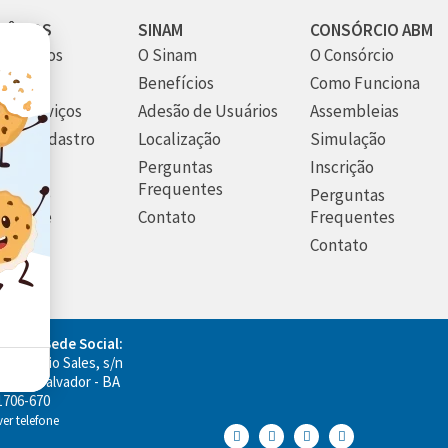
VÊNIOS
SINAM
CONSÓRCIO ABM
m Somos
O Sinam
O Consórcio
utura
Benefícios
Como Funciona
os Serviços
Adesão de Usuários
Assembleias
 seu Cadastro
Localização
Simulação
ato
Perguntas
Inscrição
Frequentes
ticas de
Perguntas
acidade
Contato
Frequentes
Contato
ço da Sede Social:
m Eugênio Sales, s/n
o Rio, Salvador - BA
1706-670
 ver telefone