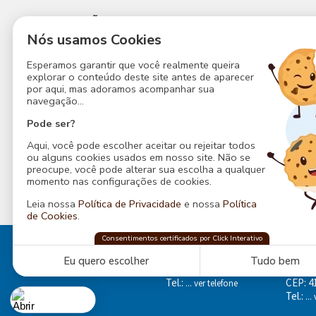
EDUCAÇÃO
SEDE SOCIAL
CON
PERMANENTE
Nós usamos Cookies
A Sede
Que
Educação
Estrutura
Estr
Esperamos garantir que você realmente queira
Permanente
explorar o conteúdo deste site antes de aparecer
Atividades
Noss
Nossos Espaços
por aqui, mas adoramos acompanhar sua
Agenda
Faça
navegação...
Nossos Serviços
Notícias
Cont
Pode ser?
Eventos
Contato
Poli
Aqui, você pode escolher aceitar ou rejeitar todos
Contato
Priv
ou alguns cookies usados em nosso site. Não se
preocupe, você pode alterar sua escolha a qualquer
momento nas configurações de cookies.
Leia nossa
Política de Privacidade
e nossa
Política
de Cookies
.
ABM Sede Social
Consentimentos certificados por Click Interativo
confia na
Click Interativo
para proteger sua
Rua Baependi, 162
Endere
privacidade e preferências nesse site.
Ondina, Salvador - Bahia
Av. Do
Eu quero escolher
Tudo bem
CEP: 40170-070
Boca d
Tel.:
CEP: 4
... ver telefone
Tel.:
...